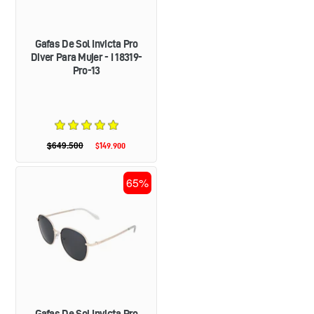
-
I
18319-
Gafas De Sol Invicta Pro
PRO-
Diver Para Mujer - I 18319-
13
Pro-13
$649.500
Precio
$149.900
Precio
habitual
de
oferta
GAFAS
65%
DE
SOL
INVICTA
PRO
DIVER
UNISEXO
-
I40005-
PRO-
09-
Gafas De Sol Invicta Pro