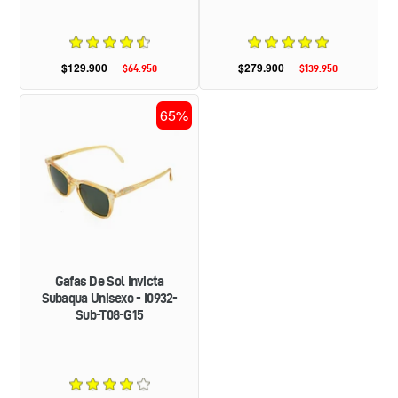
$129.900
Precio
$279.900
Precio
$64.950
Precio
$139.950
Precio
habitual
habitual
de
de
oferta
oferta
GAFAS
65%
DE
SOL
INVICTA
SUBAQUA
UNISEXO
-
I0932-
SUB-
T08-
G15
Gafas De Sol Invicta
Subaqua Unisexo - I0932-
Sub-T08-G15