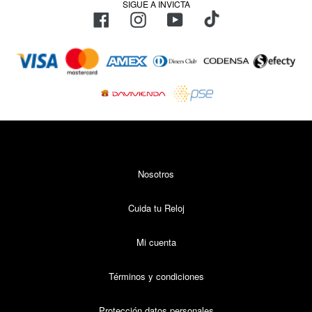
SIGUE A INVICTA
TikTok
Facebook
Instagram
YouTube
Métodos
de
pago
Nosotros
Cuida tu Reloj
Mi cuenta
Términos y condiciones
Protección datos personales