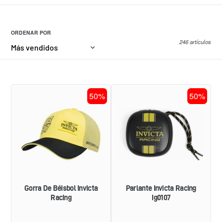
ORDENAR POR
246 artículos
GORRA
Parlante
50%
50%
DE
Invicta
BÉISBOL
Racing
INVICTA
IG0107
RACING
Gorra De Béisbol Invicta
Parlante Invicta Racing
Racing
Ig0107