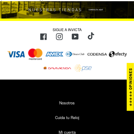
SIGUE A INVICTA
TikTok
Facebook
Instagram
YouTube
Métodos
de
pago
⭐⭐⭐⭐⭐ OPINIONES
Nosotros
Cuida tu Reloj
Mi cuenta