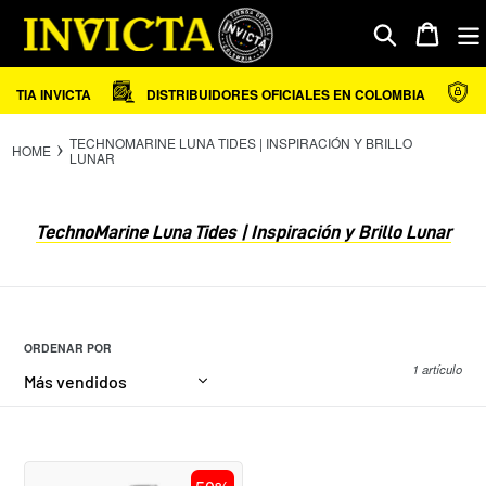
Ir
directamente
Carrito
Buscar
al
contenido
NTIA INVICTA
DISTRIBUIDORES OFICIALES EN COLOMBIA
S
TECHNOMARINE LUNA TIDES | INSPIRACIÓN Y BRILLO
HOME
LUNAR
C
TechnoMarine Luna Tides | Inspiración y Brillo Lunar
o
l
e
c
c
ORDENAR POR
i
1 artículo
ó
n
:
RELOJ