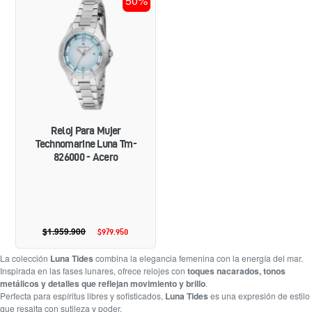
50%
PARA
MUJER
TECHNOMARINE
LUNA
TM-
826000
-
ACERO
Reloj Para Mujer
Technomarine Luna Tm-
826000 - Acero
$1.959.900
Precio
$979.950
Precio
habitual
de
oferta
La colección
Luna Tides
combina la elegancia femenina con la energía del mar.
Inspirada en las fases lunares, ofrece relojes con
toques nacarados, tonos
metálicos y detalles que reflejan movimiento y brillo
.
Perfecta para espíritus libres y sofisticados,
Luna Tides
es una expresión de estilo
que resalta con sutileza y poder.