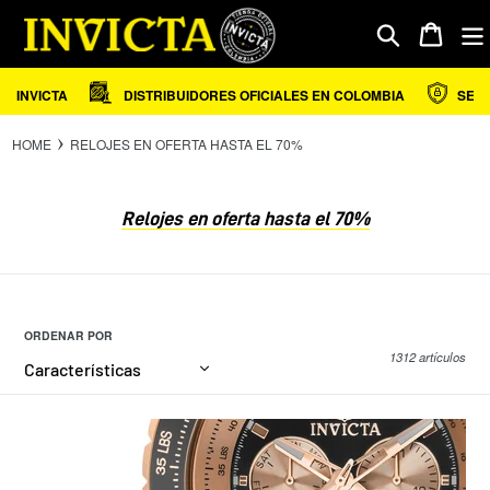
Ir
directamente
Carrito
Buscar
al
contenido
INVICTA
DISTRIBUIDORES OFICIALES EN COLOMBIA
SEGURI
HOME
RELOJES EN OFERTA HASTA EL 70%
C
Relojes en oferta hasta el 70%
o
l
e
c
c
ORDENAR POR
i
1312 artículos
ó
n
: