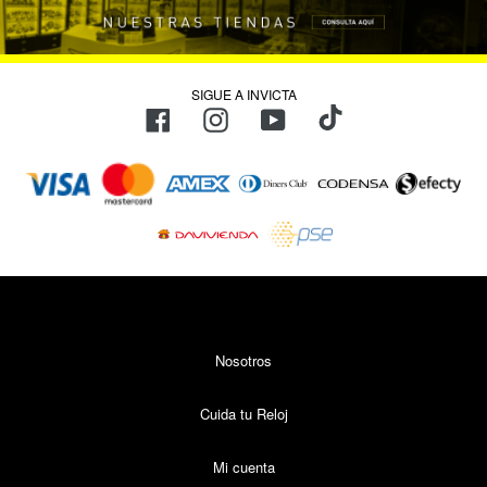
SIGUE A INVICTA
TikTok
Facebook
Instagram
YouTube
Métodos
de
pago
Nosotros
Cuida tu Reloj
Mi cuenta