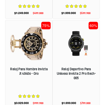
$1.249.900
Precio
$1.999.900
Precio
$499.000
Precio
$599.900
Precio
habitual
habitual
de
de
oferta
oferta
RELOJ
RELOJ
75%
60%
PARA
DEPORTIVO
HOMBRE
PARA
INVICTA
UNISEXO
JT
INVICTA
40406
2
-
Pro
ORO
ITECH-
005
Reloj Para Hombre Invicta
Reloj Deportivo Para
Jt 40406 - Oro
Unisexo Invicta 2 Pro Itech-
005
$3.929.900
Precio
$1.999.900
Precio
$999.900
Precio
$799.000
Precio