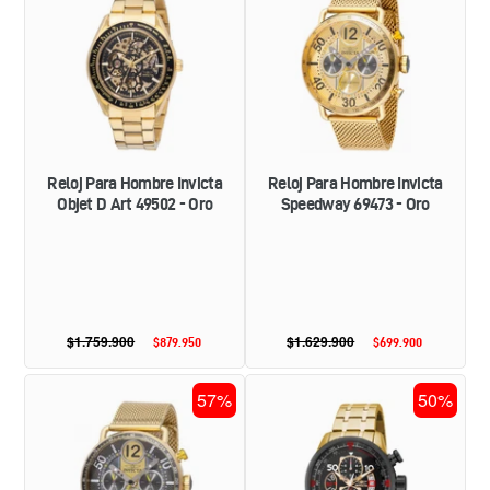
HOMBRE
HOMBRE
INVICTA
INVICTA
OBJET
SPEEDWAY
D
69473
ART
-
49502
ORO
-
ORO
Reloj Para Hombre Invicta
Reloj Para Hombre Invicta
Objet D Art 49502 - Oro
Speedway 69473 - Oro
$1.759.900
Precio
$1.629.900
Precio
$879.950
Precio
$699.900
Precio
habitual
habitual
de
de
oferta
oferta
RELOJ
RELOJ
57%
50%
PARA
PARA
HOMBRE
HOMBRE
INVICTA
INVICTA
SPEEDWAY
AVIATOR
69471
17206