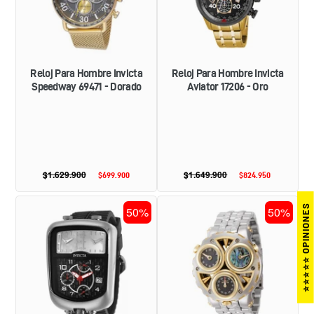
-
-
DORADO
ORO
Reloj Para Hombre Invicta
Reloj Para Hombre Invicta
Speedway 69471 - Dorado
Aviator 17206 - Oro
$1.629.900
Precio
$1.649.900
Precio
$699.900
Precio
$824.950
Precio
habitual
habitual
de
de
oferta
oferta
RELOJ
RELOJ
⭐⭐⭐⭐⭐ OPINIONES
50%
50%
DEPORTIVO
PARA
PARA
HOMBRE
HOMBRE
INVICTA
INVICTA
CERBERUS
S1
44593
RALLY
-
29704
ACERO
-