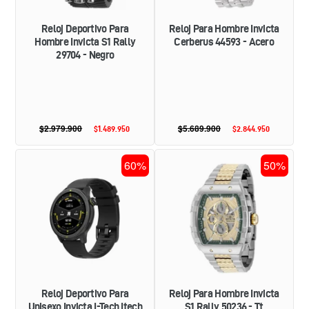
NEGRO
Reloj Deportivo Para
Reloj Para Hombre Invicta
Hombre Invicta S1 Rally
Cerberus 44593 - Acero
29704 - Negro
$2.979.900
Precio
$5.689.900
Precio
$1.489.950
Precio
$2.844.950
Precio
habitual
habitual
de
de
oferta
oferta
RELOJ
RELOJ
60%
50%
DEPORTIVO
PARA
PARA
HOMBRE
UNISEXO
INVICTA
INVICTA
S1
I-
RALLY
TECH
50236
ITECH
-
001
TT
-
NEGRO
Reloj Deportivo Para
Reloj Para Hombre Invicta
Unisexo Invicta I-Tech Itech
S1 Rally 50236 - Tt