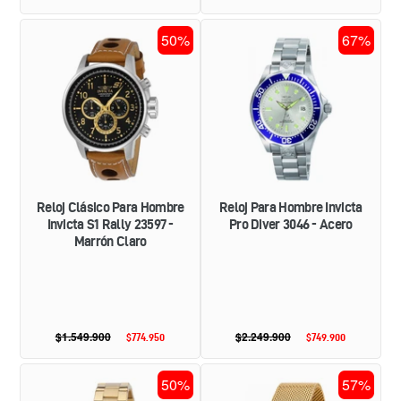
habitual
habitual
de
de
oferta
oferta
RELOJ
RELOJ
50%
67%
CLÁSICO
PARA
PARA
HOMBRE
HOMBRE
INVICTA
INVICTA
PRO
S1
DIVER
RALLY
3046
23597
-
-
ACERO
MARRÓN
CLARO
Reloj Clásico Para Hombre
Reloj Para Hombre Invicta
Invicta S1 Rally 23597 -
Pro Diver 3046 - Acero
Marrón Claro
$1.549.900
Precio
$2.249.900
Precio
$774.950
Precio
$749.900
Precio
habitual
habitual
de
de
oferta
oferta
RELOJ
RELOJ
50%
57%
PARA
PARA