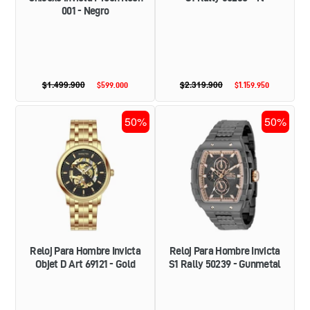
001 - Negro
$1.499.900
Precio
$2.319.900
Precio
$599.000
Precio
$1.159.950
Precio
habitual
habitual
de
de
oferta
oferta
RELOJ
RELOJ
50%
50%
PARA
PARA
HOMBRE
HOMBRE
INVICTA
INVICTA
OBJET
S1
D
RALLY
ART
50239
69121
-
-
GUNMETAL
GOLD
Reloj Para Hombre Invicta
Reloj Para Hombre Invicta
Objet D Art 69121 - Gold
S1 Rally 50239 - Gunmetal