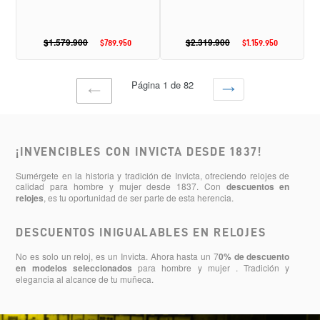
$1.579.900
Precio
$2.319.900
Precio
$789.950
Precio
$1.159.950
Precio
habitual
habitual
de
de
oferta
oferta
Página 1 de 82
SIGUIENTE
PAGINA
PÁGINA
ANTERIOR
¡INVENCIBLES CON INVICTA DESDE 1837!
Sumérgete en la historia y tradición de Invicta, ofreciendo relojes de
calidad para hombre y mujer desde 1837. Con
descuentos en
relojes
, es tu oportunidad de ser parte de esta herencia.
DESCUENTOS INIGUALABLES EN RELOJES
No es solo un reloj, es un Invicta. Ahora hasta un 7
0% de descuento
en modelos seleccionados
para hombre y mujer . Tradición y
elegancia al alcance de tu muñeca.