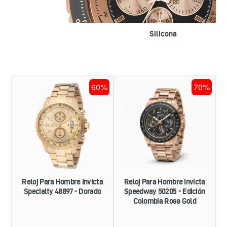
Silicona
RELOJ
RELOJ
60%
70%
PARA
PARA
HOMBRE
HOMBRE
INVICTA
INVICTA
SPECIALTY
SPEEDWAY
48897
50205
-
-
DORADO
EDICIÓN
COLOMBIA
ROSE
GOLD
Reloj Para Hombre Invicta
Reloj Para Hombre Invicta
Specialty 48897 - Dorado
Speedway 50205 - Edición
Colombia Rose Gold