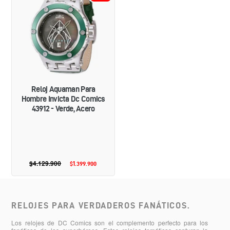
PARA
HOMBRE
INVICTA
DC
COMICS
43912
-
VERDE,
ACERO
Reloj Aquaman Para
Hombre Invicta Dc Comics
43912 - Verde, Acero
$4.129.900
Precio
$1.399.900
Precio
habitual
de
oferta
RELOJES PARA VERDADEROS FANÁTICOS.
Los relojes de DC Comics son el complemento perfecto para los