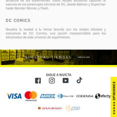
fanáticos de los superhéroes. Estos relojes temáticos capturan la
esencia de los personajes icónicos de DC, desde Batman y Superman
hasta Wonder Woman y Flash.
DC COMICS
Muestra tu lealtad a tu héroe favorito con los relojes oficiales y
exclusivos de DC Comics, una opción imprescindible para los
aficionados de este universo de superhéroes.
SIGUE A INVICTA
TikTok
Facebook
Instagram
YouTube
⭐⭐⭐⭐⭐ OPINIONES
Métodos
de
pago