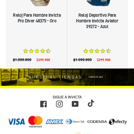
ORO
AZUL
Reloj Para Hombre Invicta
Reloj Deportivo Para
Pro Diver 48375 - Oro
Hombre Invicta Aviator
39272 - Azul
$1.099.900
Precio
$1.099.900
Precio
$299.900
Precio
$299.900
Precio
habitual
habitual
de
de
oferta
oferta
SIGUE A INVICTA
TikTok
Facebook
Instagram
YouTube
Métodos
de
pago