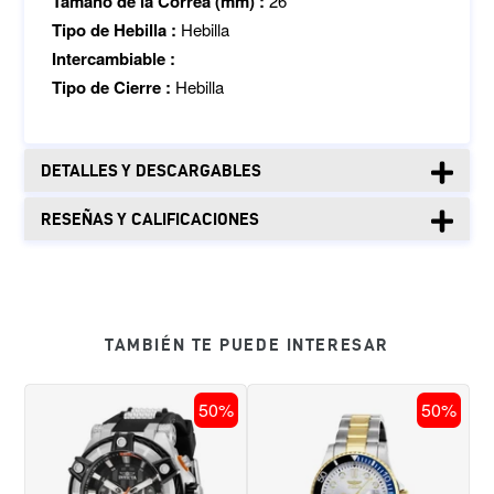
Tamaño de la Correa (mm) :
26
Tipo de Hebilla :
Hebilla
Intercambiable :
Tipo de Cierre :
Hebilla
DETALLES Y DESCARGABLES
RESEÑAS Y CALIFICACIONES
TAMBIÉN TE PUEDE INTERESAR
RELOJ
RELOJ
50%
50%
DEPORTIVO
PARA
PARA
HOMBRE
HOMBRE
INVICTA
INVICTA
PRO