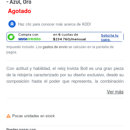
- Azul, Oro
Agotado
Precio
habitual
Haz clic para conocer más acerca de ADDI
Compra con
en
6
cuotas de
Solicita tu
$234.760/mensual.
cupo.
Impuesto incluido. Los
gastos de envío
se calculan en la pantalla de
pagos.
Con actitud y habilidad, el reloj Invicta Bolt es una gran pieza
de la relojería caracterizado por su diseño exclusivo, desde su
composición hasta el poder que representa, la combinación
perfecta entre armonía y grandeza.
Ver más
Pocas unidades en stock
Puedes pagar con: