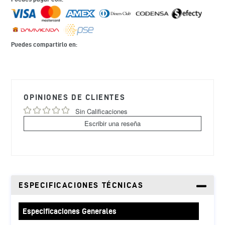
Puedes compartirlo en:
Agregando
el
producto
OPINIONES DE CLIENTES
a
tu
Sin Calificaciones
carrito
Escribir una reseña
de
compra
ESPECIFICACIONES TÉCNICAS
Especificaciones Generales