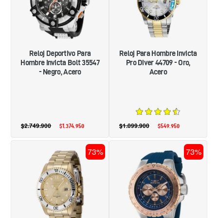
BOLT
DIVER
35547
44709
-
-
NEGRO,
ORO,
ACERO
ACERO
Reloj Deportivo Para
Reloj Para Hombre Invicta
Hombre Invicta Bolt 35547
Pro Diver 44709 - Oro,
- Negro, Acero
Acero
$2.749.900
Precio
$1.099.900
Precio
$1.374.950
Precio
$549.950
Precio
habitual
habitual
de
de
oferta
oferta
RELOJ
RELOJ
73%
73%
PARA
DEPORTIVO
HOMBRE
PARA
INVICTA
HOMBRE
PRO
INVICTA
DIVER
AVIATOR
48375
39272
-
-