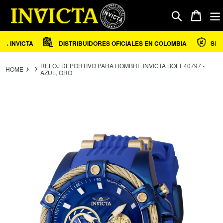
Ir
directamente
Carrito
Buscar
al
contenido
 INVICTA
DISTRIBUIDORES OFICIALES EN COLOMBIA
SEGUR
RELOJ DEPORTIVO PARA HOMBRE INVICTA BOLT 40797 -
HOME
AZUL, ORO