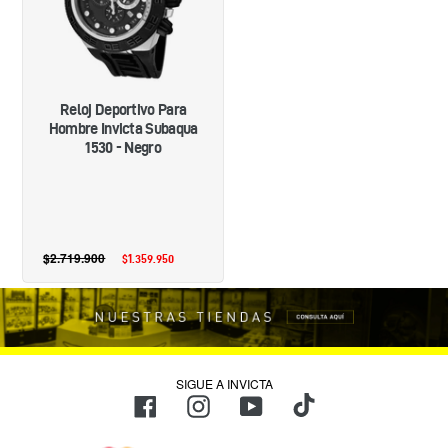
SUBAQUA
1530
-
NEGRO
Reloj Deportivo Para
Hombre Invicta Subaqua
1530 - Negro
$2.719.900
Precio
$1.359.950
Precio
habitual
de
oferta
SIGUE A INVICTA
TikTok
Facebook
Instagram
YouTube