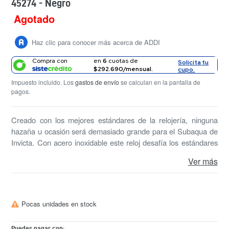
45274 - Negro
Agotado
Precio
habitual
Haz clic para conocer más acerca de ADDI
Compra con
en
6
cuotas de
Solicita tu
$292.690/mensual.
cupo.
Impuesto incluido. Los
gastos de envío
se calculan en la pantalla de
pagos.
Creado con los mejores estándares de la relojería, ninguna
hazaña u ocasión será demasiado grande para el Subaqua de
Invicta. Con acero inoxidable este reloj desafía los estándares
de moda creando la combinación perfecta entre funcionalidad y
Ver más
estilo.
Pocas unidades en stock
Puedes pagar con: