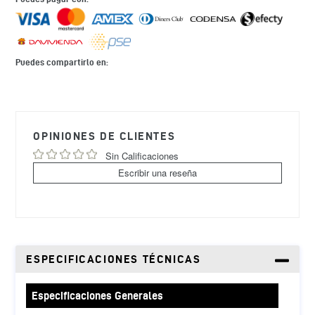
Puedes compartirlo en:
Agregando
el
producto
OPINIONES DE CLIENTES
a
tu
Sin Calificaciones
carrito
Escribir una reseña
de
compra
ESPECIFICACIONES TÉCNICAS
Especificaciones Generales