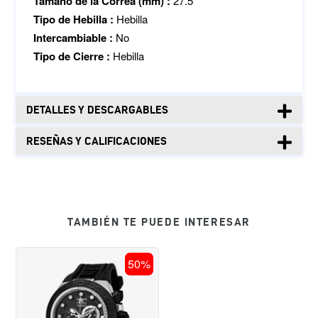
Tamaño de la Correa (mm) :
27.5
Tipo de Hebilla :
Hebilla
Intercambiable :
No
Tipo de Cierre :
Hebilla
DETALLES Y DESCARGABLES
RESEÑAS Y CALIFICACIONES
TAMBIÉN TE PUEDE INTERESAR
RELOJ
50%
DEPORTIVO
PARA
HOMBRE
INVICTA