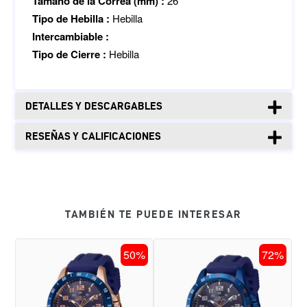
Tamaño de la Correa (mm) :
26
Tipo de Hebilla :
Hebilla
Intercambiable :
Tipo de Cierre :
Hebilla
DETALLES Y DESCARGABLES
RESEÑAS Y CALIFICACIONES
TAMBIÉN TE PUEDE INTERESAR
RELOJ
RELOJ
50%
72%
DEPORTIVO
DEPORTIVO
PARA
PARA
HOMBRE
HOMBRE
INVICTA
INVICTA