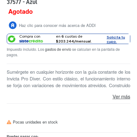
37577 - Azul
Agotado
Precio
habitual
Haz clic para conocer más acerca de ADDI
Compra con
en
6
cuotas de
Solicita tu
$203.244/mensual.
cupo.
Impuesto incluido. Los
gastos de envío
se calculan en la pantalla de
pagos.
Sumérgete en cualquier horizonte con la guía constante de los
Invicta Pro Diver. Con estilo clásico, el funcionamiento interno
se forja con variaciones de movimientos atrevidos. Construido
con destreza segura, la fortaleza con la que funcionan estos
Ver más
relojes hace que el Pro Diver sea excelente en su rendimiento.
El reloj perfecto para sumergirse en el agua
Pocas unidades en stock
Puedes pagar con: