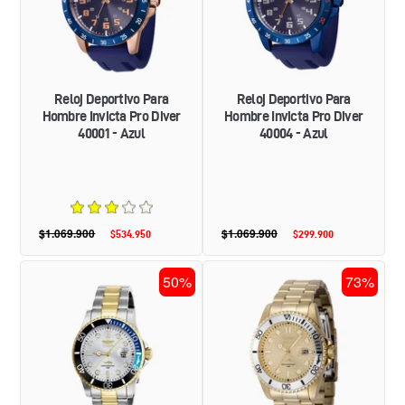
PRO
PRO
DIVER
DIVER
40001
40004
-
-
AZUL
AZUL
Reloj Deportivo Para
Reloj Deportivo Para
Hombre Invicta Pro Diver
Hombre Invicta Pro Diver
40001 - Azul
40004 - Azul
$1.069.900
Precio
$1.069.900
Precio
$534.950
Precio
$299.900
Precio
habitual
habitual
de
de
oferta
oferta
RELOJ
RELOJ
50%
73%
PARA
PARA
HOMBRE
HOMBRE
INVICTA
INVICTA
PRO
PRO
DIVER
DIVER
44709
48375
-
-