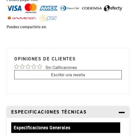
Puedes compartirlo en:
Agregando
el
producto
OPINIONES DE CLIENTES
a
tu
Sin Calificaciones
carrito
Escribir una reseña
de
compra
ESPECIFICACIONES TÉCNICAS
Especificaciones Generales