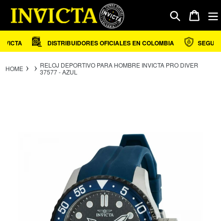
Ir
directamente
Carrito
Buscar
al
contenido
VICTA
DISTRIBUIDORES OFICIALES EN COLOMBIA
SEGURID
RELOJ DEPORTIVO PARA HOMBRE INVICTA PRO DIVER
HOME
37577 - AZUL