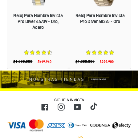
ORO,
ORO
ACERO
Reloj Para Hombre Invicta
Reloj Para Hombre Invicta
Pro Diver 44709 - Oro,
Pro Diver 48375 - Oro
Acero
$1.099.900
Precio
$1.099.900
Precio
$549.950
Precio
$299.900
Precio
habitual
habitual
de
de
oferta
oferta
SIGUE A INVICTA
TikTok
Facebook
Instagram
YouTube
Métodos
de
pago