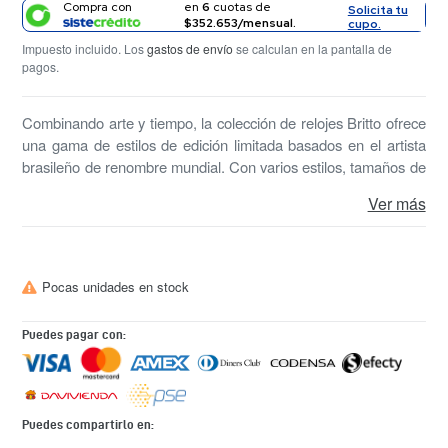
Compra con
en
6
cuotas de
Solicita tu
$352.653/mensual.
cupo.
Impuesto incluido. Los
gastos de envío
se calculan en la pantalla de
pagos.
Combinando arte y tiempo, la colección de relojes Britto ofrece
una gama de estilos de edición limitada basados en el artista
brasileño de renombre mundial. Con varios estilos, tamaños de
cajas y colores, la colección Britto es la combinación perfecta
Ver más
de los clásicos de Invicta que ya se conocen con arte
electrizante, creando piezas colectivas perfectas e icónicas.
Pocas unidades en stock
Puedes pagar con:
Puedes compartirlo en: