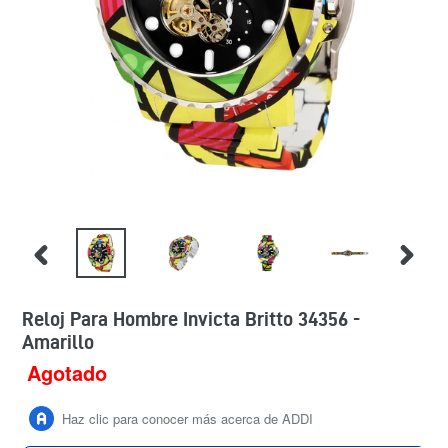
Reloj Para Hombre Invicta Britto 34356 -
Amarillo
Agotado
Precio
habitual
Haz clic para conocer más acerca de ADDI