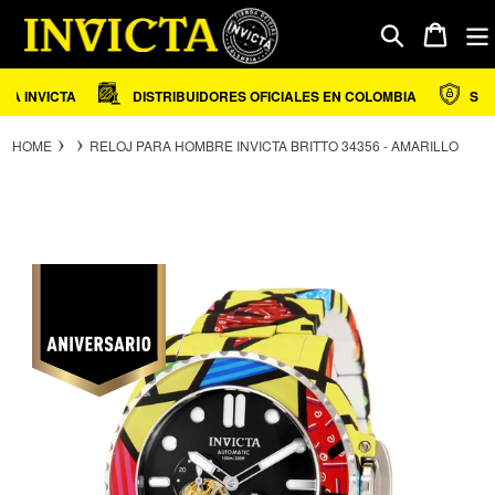
Ir
directamente
Carrito
Buscar
al
contenido
 INVICTA
DISTRIBUIDORES OFICIALES EN COLOMBIA
SEGU
HOME
RELOJ PARA HOMBRE INVICTA BRITTO 34356 - AMARILLO