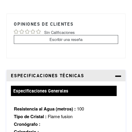
Agregando
el
producto
OPINIONES DE CLIENTES
a
tu
Sin Calificaciones
carrito
Escribir una reseña
de
compra
ESPECIFICACIONES TÉCNICAS
Especificaciones Generales
Resistencia al Agua (metros) :
100
Tipo de Cristal :
Flame fusion
Cronógrafo :
Calendario :