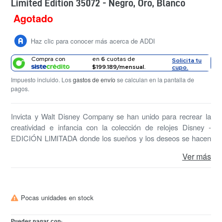
Limited Edition 35072 - Negro, Oro, Blanco
Agotado
Precio
habitual
Haz clic para conocer más acerca de ADDI
Compra con
en
6
cuotas de
Solicita tu
$199.189/mensual.
cupo.
Impuesto incluido. Los
gastos de envío
se calculan en la pantalla de
pagos.
Invicta y Walt Disney Company se han unido para recrear la
creatividad e infancia con la colección de relojes Disney -
EDICIÓN LIMITADA donde los sueños y los deseos se hacen
realidad.
Ver más
Pocas unidades en stock
Puedes pagar con: