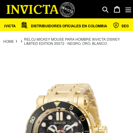
Ir
directamente
Carrito
Buscar
al
contenido
NVICTA
DISTRIBUIDORES OFICIALES EN COLOMBIA
SEGURI
RELOJ MICKEY MOUSE PARA HOMBRE INVICTA DISNEY
HOME
LIMITED EDITION 35072 - NEGRO, ORO, BLANCO