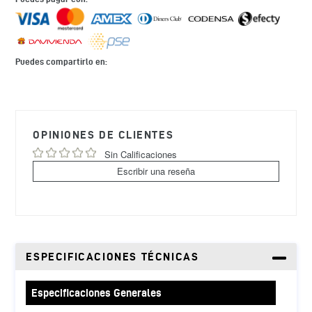
Puedes compartirlo en:
Agregando
el
producto
OPINIONES DE CLIENTES
a
tu
Sin Calificaciones
carrito
Escribir una reseña
de
compra
ESPECIFICACIONES TÉCNICAS
Especificaciones Generales