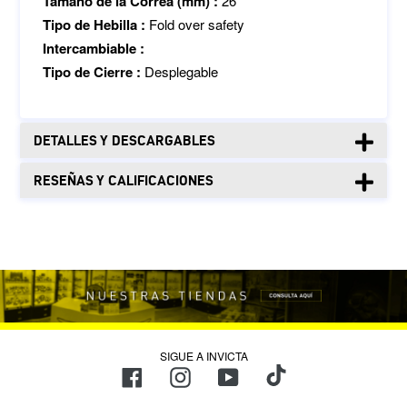
Tamaño de la Correa (mm) :
26
Tipo de Hebilla :
Fold over safety
Intercambiable :
Tipo de Cierre :
Desplegable
DETALLES Y DESCARGABLES
RESEÑAS Y CALIFICACIONES
SIGUE A INVICTA
TikTok
Facebook
Instagram
YouTube