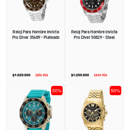
DIVER
DIVER
35689
50829
-
-
PLATEADO
STEEL
Reloj Para Hombre Invicta
Reloj Para Hombre Invicta
Pro Diver 35689 - Plateado
Pro Diver 50829 - Steel
$1.629.900
Precio
$1.299.900
Precio
$814.950
Precio
$649.950
Precio
habitual
habitual
de
de
oferta
oferta
RELOJ
RELOJ
50%
50%
DEPORTIVO
PARA
PARA
HOMBRE
HOMBRE
TECHNOMARINE
TECHNOMARINE
MANTA
MAR
TM
VIVO
219023
TM
-