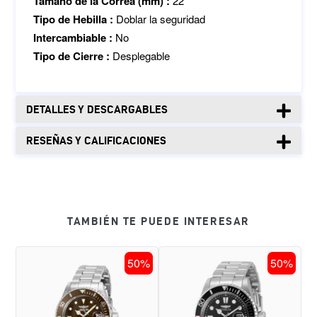
Tamaño de la Correa (mm) :
22
Tipo de Hebilla :
Doblar la seguridad
Intercambiable :
No
Tipo de Cierre :
Desplegable
DETALLES Y DESCARGABLES
RESEÑAS Y CALIFICACIONES
TAMBIÉN TE PUEDE INTERESAR
RELOJ
RELOJ
50%
50%
PARA
PARA
HOMBRE
HOMBRE
INVICTA
INVICTA
PRO
PRO