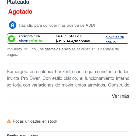
Plateado
Agotado
Precio
habitual
Haz clic para conocer más acerca de ADDI
Compra con
en
6
cuotas de
Solicita tu
$396.344/mensual.
cupo.
Impuesto incluido. Los
gastos de envío
se calculan en la pantalla de
pagos.
Sumérgete en cualquier horizonte con la guía constante de los
Invicta Pro Diver. Con estilo clásico, el funcionamiento interno
se forja con variaciones de movimientos atrevidos. Construido
con destreza segura, la fortaleza con la que funcionan estos
Ver más
relojes hace que el Pro Diver sea excelente en su rendimiento.
El reloj perfecto para sumergirse en el agua
Pocas unidades en stock
Puedes pagar con: