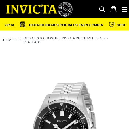
Ir
directamente
Carrito
Buscar
al
contenido
NVICTA
DISTRIBUIDORES OFICIALES EN COLOMBIA
SEGURID
RELOJ PARA HOMBRE INVICTA PRO DIVER 33437 -
HOME
PLATEADO