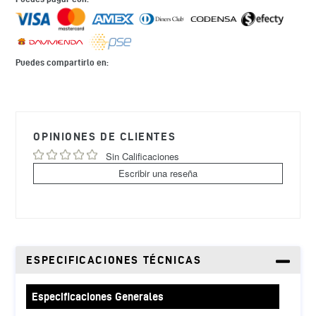
Puedes compartirlo en:
Agregando
el
producto
OPINIONES DE CLIENTES
a
tu
Sin Calificaciones
carrito
Escribir una reseña
de
compra
ESPECIFICACIONES TÉCNICAS
Especificaciones Generales