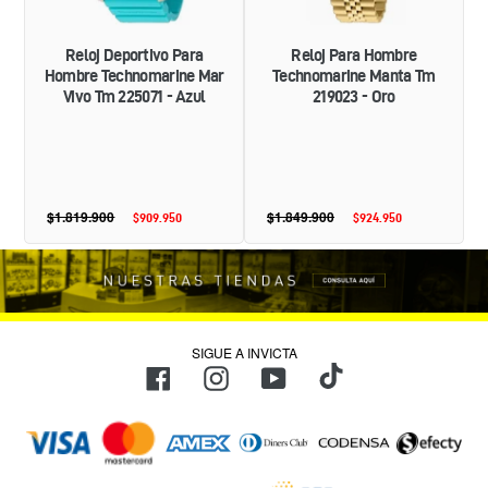
225071
ORO
-
AZUL
Reloj Deportivo Para
Reloj Para Hombre
Hombre Technomarine Mar
Technomarine Manta Tm
Vivo Tm 225071 - Azul
219023 - Oro
$1.819.900
Precio
$1.849.900
Precio
$909.950
Precio
$924.950
Precio
habitual
habitual
de
de
oferta
oferta
SIGUE A INVICTA
TikTok
Facebook
Instagram
YouTube
Métodos
de
pago