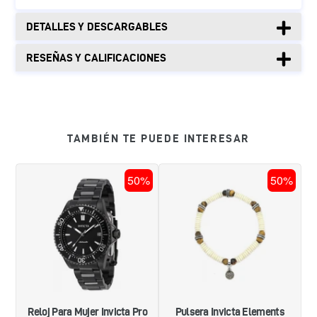
DETALLES Y DESCARGABLES
RESEÑAS Y CALIFICACIONES
TAMBIÉN TE PUEDE INTERESAR
RELOJ
PULSERA
50%
50%
PARA
INVICTA
MUJER
ELEMENTS
INVICTA
35916
PRO
DIVER
46650
-
NEGRO
Reloj Para Mujer Invicta Pro
Pulsera Invicta Elements