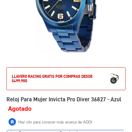
LLAVERO RACING GRATIS POR COMPRAS DESDE
$499.900
Reloj Para Mujer Invicta Pro Diver 36827 - Azul
Agotado
Precio
habitual
Haz clic para conocer más acerca de ADDI