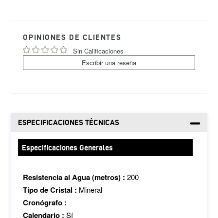
Agregando
el
producto
OPINIONES DE CLIENTES
a
tu
Sin Calificaciones
carrito
Escribir una reseña
de
compra
ESPECIFICACIONES TÉCNICAS
Especificaciones Generales
Resistencia al Agua (metros) :
200
Tipo de Cristal :
Mineral
Cronógrafo :
Calendario :
Sí