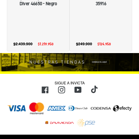
Diver 46650 - Negro
35916
$2.439.900
Precio
$249.900
Precio
$1.219.950
Precio
$124.950
Precio
habitual
habitual
de
de
oferta
oferta
SIGUE A INVICTA
TikTok
Facebook
Instagram
YouTube
Métodos
de
pago