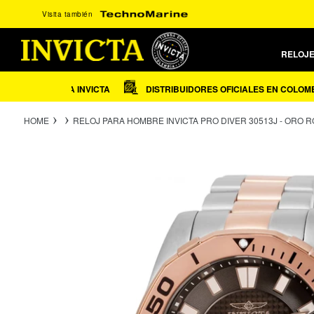
Ir
Visita también
directamente
al
contenido
RELOJ
DE GARANTIA INVICTA
DISTRIBUIDORES OFICIALES EN COLOMBIA
HOME
RELOJ PARA HOMBRE INVICTA PRO DIVER 30513J - ORO 