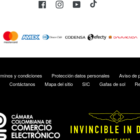
TikTok
Facebook
Instagram
YouTube
Métodos
de
pago
rminos y condiciones
Protección datos personales
Aviso de p
Contáctanos
Mapa del sitio
SIC
Gafas de sol
Re