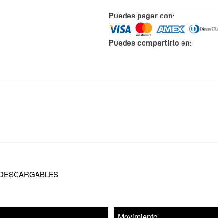
Puedes pagar con:
Puedes compartirlo en:
Agregando
el
producto
a
tu
carrito
de
compra
 DESCARGABLES
Movimiento