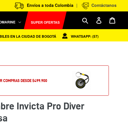
|
Envíos a toda Colombia
Contáctanos
Ingresar
Carrit
Buscar
OMARINE
SUPER OFERTAS
S EN LA CIUDAD DE BOGOTÁ
WHATSAPP: (57) 310 - 7630581
OR COMPRAS DESDE $499.900
re Invicta Pro Diver
sa