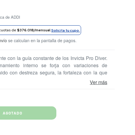
rca de ADDI
cuotas de
$376.018/mensual.
Solicita tu cupo.
nvío
se calculan en la pantalla de pagos.
te con la guía constante de los Invicta Pro Diver.
onamiento interno se forja con variaciones de
ido con destreza segura, la fortaleza con la que
e el Pro Diver sea excelente en su rendimiento. El
Ver más
en el agua
AGOTADO