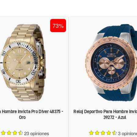
RELOJ
RELOJ
73%
PARA
DEPORTI
HOMBRE
PARA
INVICTA
HOMBRE
PRO
INVICTA
DIVER
AVIATOR
48375
39272
-
-
ORO
AZUL
a Hombre Invicta Pro Diver 48375 -
Reloj Deportivo Para Hombre Invic
Oro
39272 - Azul
23 opiniones
3 opinion