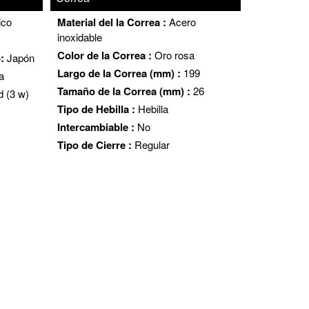
ico
Material del la Correa :
Acero
inoxidable
Color de la Correa :
Oro rosa
o:
Japón
Largo de la Correa (mm) :
199
a
Tamaño de la Correa (mm) :
26
d (3 w)
Tipo de Hebilla :
Hebilla
Intercambiable :
No
Tipo de Cierre :
Regular