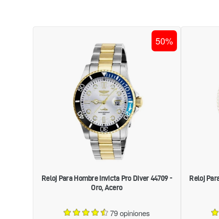
RELOJ
50%
PARA
HOMBRE
INVICTA
PRO
DIVER
44709
-
ORO,
ACERO
Reloj Para Hombre Invicta Pro Diver 44709 -
Reloj Par
Oro, Acero
79 opiniones