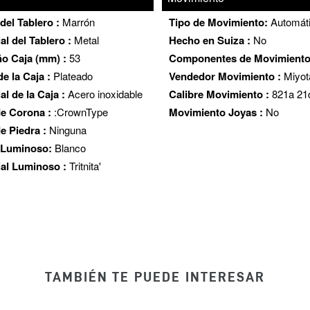
del Tablero :
Marrón
Tipo de Movimiento:
Automát
al del Tablero :
Metal
Hecho en Suiza :
No
o Caja (mm) :
53
Componentes de Movimient
e la Caja :
Plateado
Vendedor Movimiento :
Miyot
al de la Caja :
Acero inoxidable
Calibre Movimiento :
821a 21
de Corona :
:CrownType
Movimiento Joyas :
No
e Piedra :
Ninguna
 Luminoso:
Blanco
ial Luminoso :
Tritnita'
TAMBIÉN TE PUEDE INTERESAR