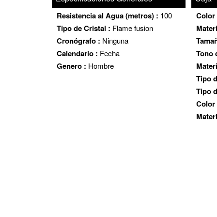
Resistencia al Agua (metros) :
100
Color 
Tipo de Cristal :
Flame fusion
Materi
Cronógrafo :
Ninguna
Tamañ
Calendario :
Fecha
Tono d
Genero :
Hombre
Materi
Tipo 
Tipo d
Color
Mater