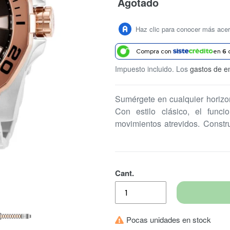
Agotado
Precio
habitual
Haz clic para conocer más ace
Compra con
en
6
Impuesto incluido. Los
gastos de e
Sumérgete en cualquier horizon
Con estilo clásico, el funci
movimientos atrevidos. Constru
funcionan estos relojes hace qu
reloj perfecto para sumergirse 
Cant.
Pocas unidades en stock