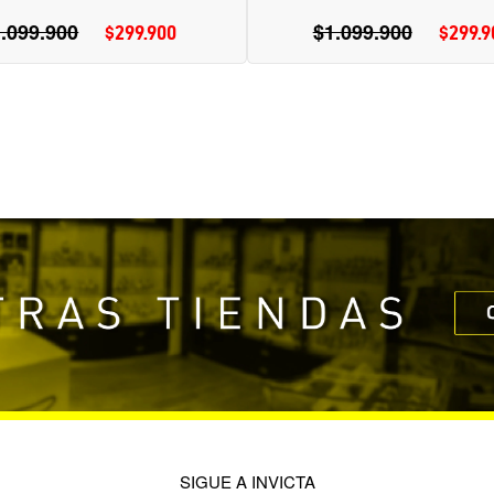
.099.900
Precio
$1.099.900
Precio
$299.900
Precio
$299.9
Pr
habitual
habitual
de
d
oferta
of
SIGUE A INVICTA