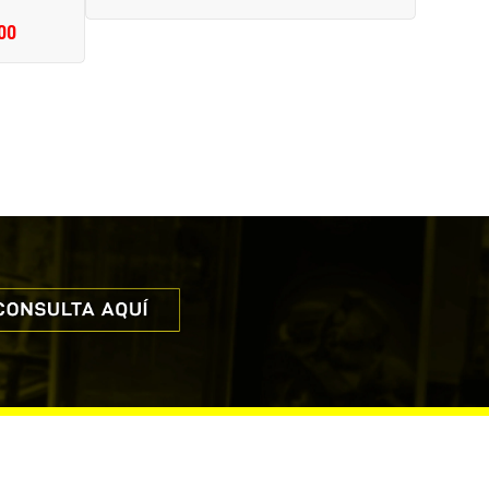
habitual
de
00
ecio
oferta
e
erta