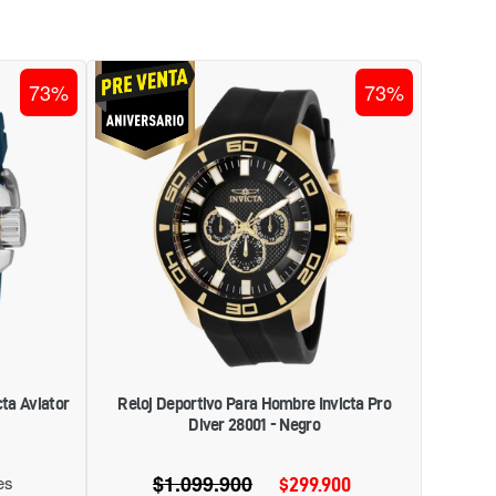
RELOJ
73%
73%
VO
DEPORTIVO
PARA
HOMBRE
INVICTA
PRO
DIVER
28001
-
NEGRO
ta Aviator
Reloj Deportivo Para Hombre Invicta Pro
Diver 28001 - Negro
$1.099.900
Precio
es
$299.900
Precio