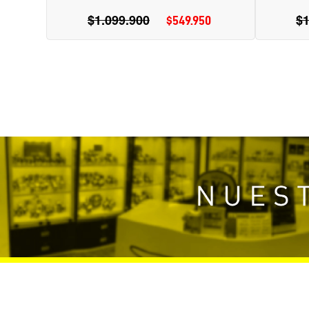
$1.099.900
Precio
$1
$549.950
Precio
habitual
de
oferta