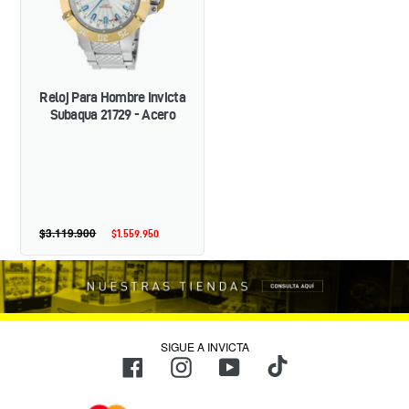
21729
-
ACERO
Reloj Para Hombre Invicta
Subaqua 21729 - Acero
$3.119.900
Precio
$1.559.950
Precio
habitual
de
oferta
SIGUE A INVICTA
TikTok
Facebook
Instagram
YouTube
Métodos