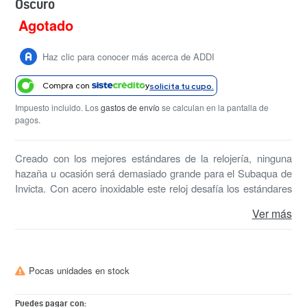
Oscuro
Agotado
Precio
habitual
Haz clic para conocer más acerca de ADDI
Compra con
y
solicita tu cupo.
Impuesto incluido. Los
gastos de envío
se calculan en la pantalla de
pagos.
Creado con los mejores estándares de la relojería, ninguna
hazaña u ocasión será demasiado grande para el Subaqua de
Invicta. Con acero inoxidable este reloj desafía los estándares
de moda creando la combinación perfecta entre funcionalidad y
Ver más
estilo.
Pocas unidades en stock
Puedes pagar con: