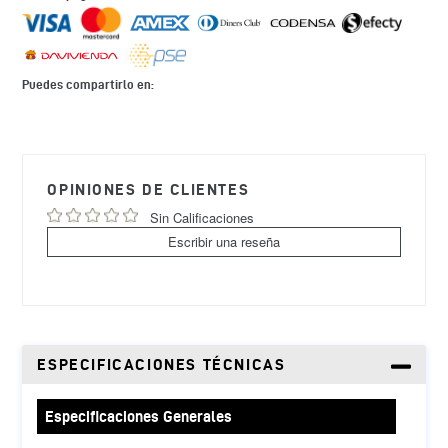
Puedes compartirlo en:
Agregando
el
producto
OPINIONES DE CLIENTES
a
tu
Sin Calificaciones
carrito
Escribir una reseña
de
compra
ESPECIFICACIONES TÉCNICAS
Especificaciones Generales