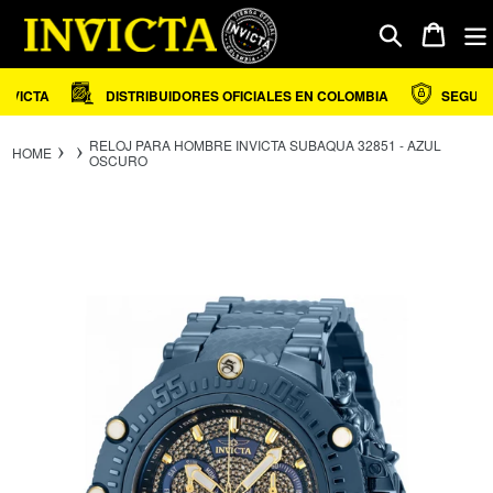
Ir
directamente
Carrito
Buscar
al
contenido
VICTA
DISTRIBUIDORES OFICIALES EN COLOMBIA
SEGURID
RELOJ PARA HOMBRE INVICTA SUBAQUA 32851 - AZUL
HOME
OSCURO