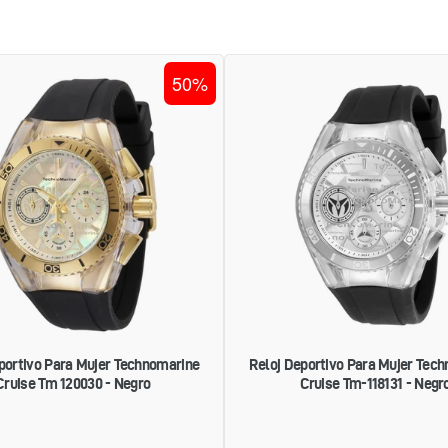
RELOJ
RELOJ
50%
DEPORTIVO
DEPORTI
PARA
PARA
MUJER
MUJER
TECHNOMARINE
TECHNOM
CRUISE
CRUISE
TM
TM-
120030
118131
-
-
NEGRO
NEGRO
portivo Para Mujer Technomarine
Reloj Deportivo Para Mujer Tec
Cruise Tm 120030 - Negro
Cruise Tm-118131 - Negr