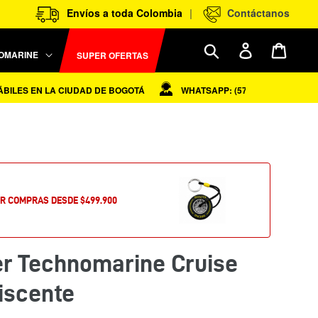
|
Envíos a toda Colombia
Contáctanos
Ingresar
Carrit
Buscar
OMARINE
SUPER OFERTAS
ES EN LA CIUDAD DE BOGOTÁ
WHATSAPP: (57) 310 - 7630581
OR COMPRAS DESDE $499.900
er Technomarine Cruise
discente