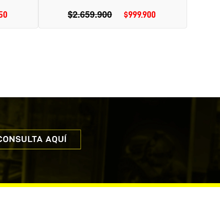
$2.659.900
Precio
50
ecio
$999.900
Precio
habitual
e
de
erta
oferta