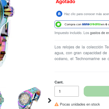
Agotado
Precio
habitual
Haz clic para conocer más ace
Compra con
en
6
Impuesto incluido. Los
gastos de e
Los relojes de la colección T
agua, con gran capacidad de 
océano, el Technomarine se c
aliadas a Invicta será tu mejor a
Cant.
Pocas unidades en stock