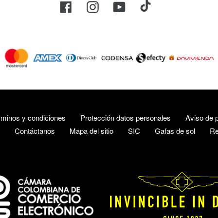
TikTok
Facebook
Instagram
YouTube
Métodos
de
pago
rminos y condiciones
Protección datos personales
Aviso de p
Contáctanos
Mapa del sitio
SIC
Gafas de sol
Re