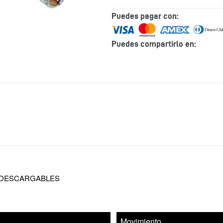
Puedes pagar con:
Puedes compartirlo en:
Agregando
el
producto
a
tu
carrito
de
compra
 DESCARGABLES
Movimiento