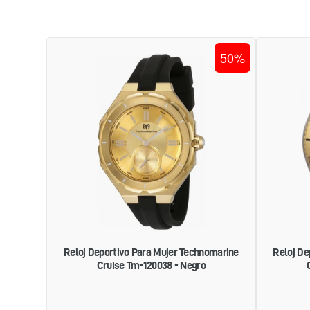
RELOJ
50%
DEPORTIVO
PARA
MUJER
TECHNOMARINE
CRUISE
TM-
120038
-
NEGRO
Reloj Deportivo Para Mujer Technomarine
Reloj De
Cruise Tm-120038 - Negro