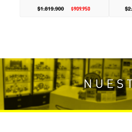
$1.819.900
Precio
$2
$909.950
Precio
habitual
de
oferta