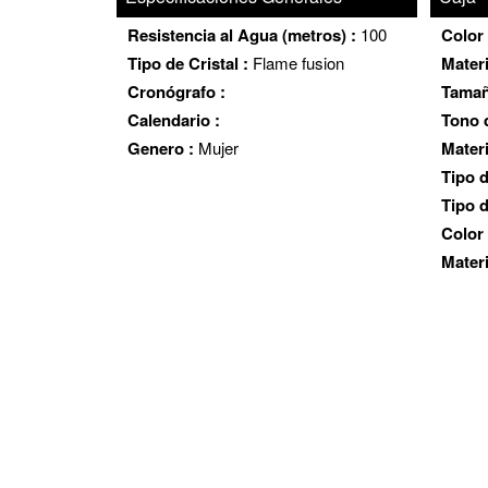
Resistencia al Agua (metros) :
100
Color 
Tipo de Cristal :
Flame fusion
Materi
Cronógrafo :
Tamañ
Calendario :
Tono d
Genero :
Mujer
Materi
Tipo 
Tipo d
Color
Mater