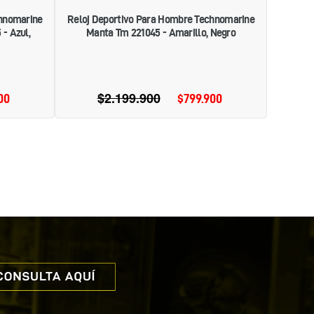
chnomarine
Reloj Deportivo Para Hombre Technomarine
- Azul,
Manta Tm 221045 - Amarillo, Negro
$2.199.900
Precio
00
ecio
$799.900
Precio
habitual
e
de
erta
oferta