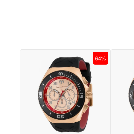
RELOJ
64%
DEPORTIVO
PARA
HOMBRE
TECHNOMARINE
MANTA
TM-
221047
-
NEGRO
ROJO