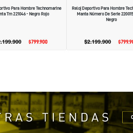
ortivo Para Hombre Technomarine
Reloj Deportivo Para Hombre Te
nta Tm 221046 - Negro Rojo
Manta Número De Serie 220015 
Negro
.199.900
Precio
$2.199.900
Precio
$799.900
Precio
$799.9
Pr
habitual
habitual
de
d
oferta
of