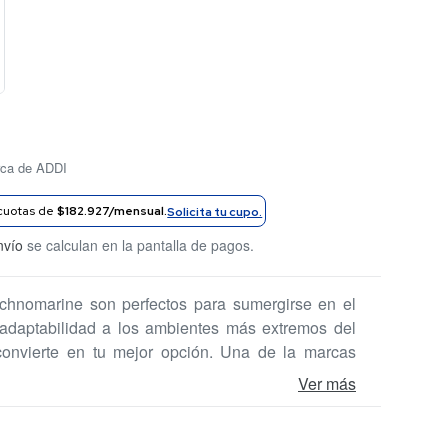
rca de ADDI
cuotas de
$182.927/mensual.
Solicita tu cupo.
nvío
se calculan en la pantalla de pagos.
echnomarine son perfectos para sumergirse en el
adaptabilidad a los ambientes más extremos del
onvierte en tu mejor opción. Una de la marcas
ccesorio en el día a día.
Ver más