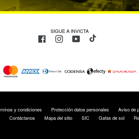
SIGUE A INVICTA
TikTok
Facebook
Instagram
YouTube
Métodos
de
pago
rminos y condiciones
Protección datos personales
Aviso de p
Contáctanos
Mapa del sitio
SIC
Gafas de sol
Re