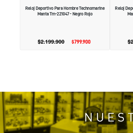
Reloj Deportivo Para Hombre Technomarine
Reloj Dep
Manta Tm-221047 - Negro Rojo
Ma
$2.199.900
Precio
$2
$799.900
Precio
habitual
de
oferta