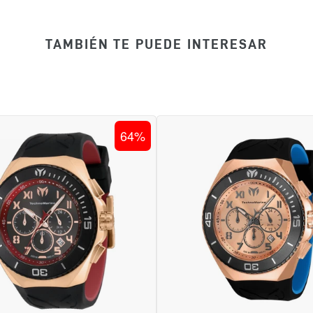
TAMBIÉN TE PUEDE INTERESAR
RELOJ
RELOJ
64%
DEPORTIVO
DEPORTI
PARA
PARA
HOMBRE
HOMBRE
TECHNOMARINE
TECHNOM
MANTA
MANTA
TM
NÚMERO
221046
DE
-
SERIE
NEGRO
220015
ROJO
-
AZUL,
NEGRO