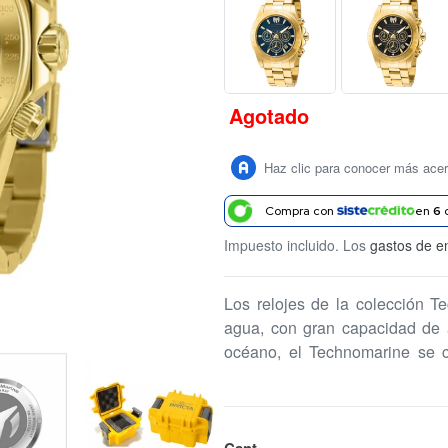
Agotado
Precio
habitual
Haz clic para conocer más ace
Compra con
en
6
Impuesto incluido. Los
gastos de e
Los relojes de la colección T
agua, con gran capacidad de 
océano, el Technomarine se c
aliadas a Invicta será tu mejor a
Cant.