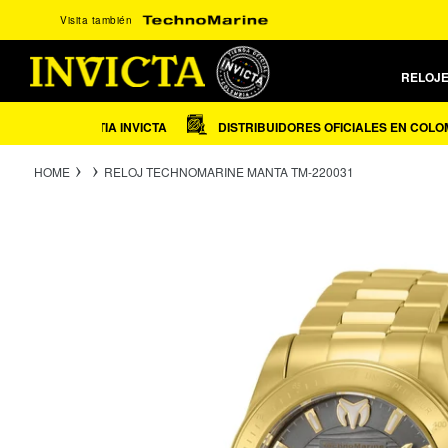
Ir
Visita también
directamente
al
contenido
RELOJ
 DE GARANTIA INVICTA
DISTRIBUIDORES OFICIALES EN COLOMBIA
HOME
RELOJ TECHNOMARINE MANTA TM-220031