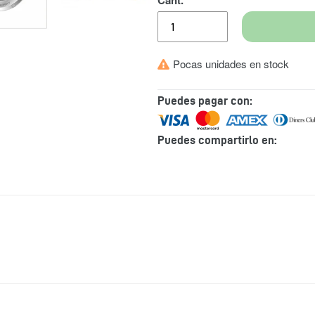
Pocas unidades en stock
Puedes pagar con:
Puedes compartirlo en:
Agregando
el
producto
a
tu
carrito
de
compra