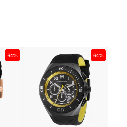
RELOJ
64%
64%
VO
DEPORTIVO
PARA
HOMBRE
ARINE
TECHNOMARINE
MANTA
TM
221045
-
AMARILLO,
NEGRO