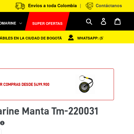
|
Envíos a toda Colombia
Contáctanos
Ingresar
Carrit
Buscar
OMARINE
SUPER OFERTAS
ES EN LA CIUDAD DE BOGOTÁ
WHATSAPP: (57) 310 - 7630581
OR COMPRAS DESDE $499.900
arine Manta Tm-220031