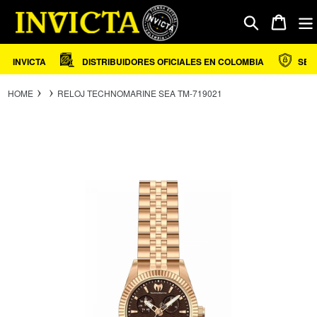
Ir
directamente
Carrito
Buscar
al
contenido
INVICTA
DISTRIBUIDORES OFICIALES EN COLOMBIA
SEGUR
HOME
RELOJ TECHNOMARINE SEA TM-719021