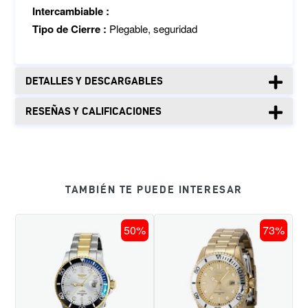
Intercambiable :
Tipo de Cierre :
Plegable, seguridad
DETALLES Y DESCARGABLES
RESEÑAS Y CALIFICACIONES
TAMBIÉN TE PUEDE INTERESAR
RELOJ
RELOJ
50%
73%
PARA
PARA
HOMBRE
HOMBRE
INVICTA
INVICTA
PRO
PRO
DIVER
DIVER
44709
48375