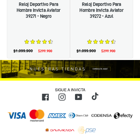
Reloj Deportivo Para
Reloj Deportivo Para
Hombre Invicta Aviator
Hombre Invicta Aviator
39271 - Negro
39272 - Azul
$1.099.900
Precio
$1.099.900
Precio
$299.900
Precio
$299.900
Precio
habitual
habitual
de
de
oferta
oferta
SIGUE A INVICTA
TikTok
Facebook
Instagram
YouTube
Métodos
de
pago