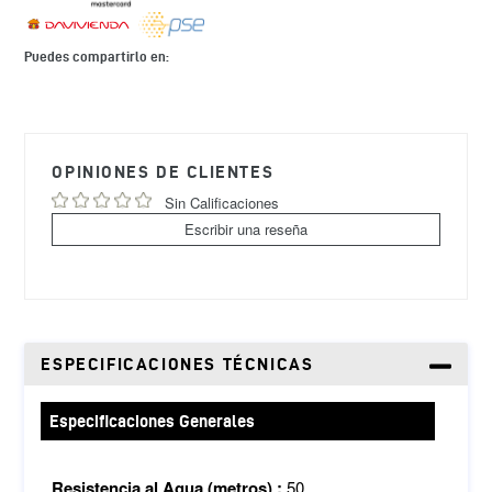
Puedes compartirlo en:
Agregando
el
producto
OPINIONES DE CLIENTES
a
tu
Sin Calificaciones
carrito
Escribir una reseña
de
compra
ESPECIFICACIONES TÉCNICAS
Especificaciones Generales
Resistencia al Agua (metros) :
50