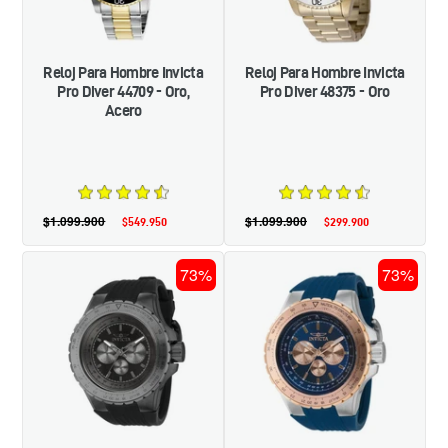
-
-
ORO,
ORO
ACERO
Reloj Para Hombre Invicta
Reloj Para Hombre Invicta
Pro Diver 44709 - Oro,
Pro Diver 48375 - Oro
Acero
$1.099.900
Precio
$1.099.900
Precio
$549.950
Precio
$299.900
Precio
habitual
habitual
de
de
oferta
oferta
RELOJ
RELOJ
73%
73%
DEPORTIVO
DEPORTIVO
PARA
PARA
HOMBRE
HOMBRE
INVICTA
INVICTA
AVIATOR
AVIATOR
39271
39272
-
-
NEGRO
AZUL