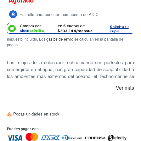
habitual
Haz clic para conocer más acerca de ADDI
Compra con
en
6
cuotas de
Solicita tu
$203.244/mensual.
cupo.
Impuesto incluido. Los
gastos de envío
se calculan en la pantalla de
pagos.
Los relojes de la colección Technomarine son perfectos para
sumergirse en el agua, con gran capacidad de adaptabilidad a
los ambientes más extremos del océano, el Technomarine se
convierte en tu mejor opción. Una de la marcas aliadas a
Ver más
Invicta será tu mejor accesorio en el día a día.
Pocas unidades en stock
Puedes pagar con: