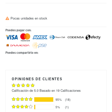
Pocas unidades en stock
Puedes pagar con:
Puedes compartirlo en:
Agregando
el
producto
OPINIONES DE CLIENTES
a
tu
carrito
Calificación de 5.0 Basado en 19 Calificaciones
de
compra
95%
(18)
5%
(1)