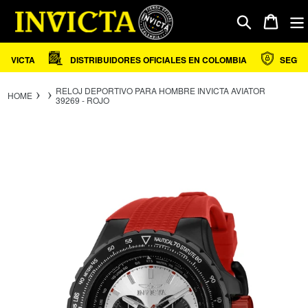
Ir
directamente
Carrito
Buscar
al
contenido
VICTA
DISTRIBUIDORES OFICIALES EN COLOMBIA
SEGURID
RELOJ DEPORTIVO PARA HOMBRE INVICTA AVIATOR
HOME
39269 - ROJO