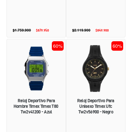
$1.759.900
Precio
$2.119.900
Precio
$879.950
Precio
$849.900
Precio
habitual
habitual
de
de
oferta
oferta
RELOJ
RELOJ
60%
60%
DEPORTIVO
DEPORTIVO
PARA
PARA
HOMBRE
UNISEXO
TIMEX
TIMEX
TIMEX
UFC
T80
TW2V56900
TW2V41200
-
-
NEGRO
AZUL
Reloj Deportivo Para
Reloj Deportivo Para
Hombre Timex Timex T80
Unisexo Timex Ufc
Tw2v41200 - Azul
Tw2v56900 - Negro