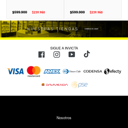
$599.900
Precio
$599.900
Precio
$239.960
Precio
$239.960
Precio
habitual
habitual
de
de
oferta
oferta
SIGUE A INVICTA
TikTok
Facebook
Instagram
YouTube
Métodos
de
pago
Nosotros