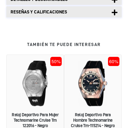
RESEÑAS Y CALIFICACIONES
TAMBIÉN TE PUEDE INTERESAR
RELOJ
RELOJ
50%
60%
DEPORTIVO
DEPORTIVO
PARA
PARA
MUJER
HOMBRE
TECHNOMARINE
TECHNOMARINE
CRUISE
CRUISE
TM
TM-
122016
115214
-
-
NEGRO
NEGRO
Reloj Deportivo Para Mujer
Reloj Deportivo Para
Technomarine Cruise Tm
Hombre Technomarine
122016 - Negro
Cruise Tm-115214 - Negro