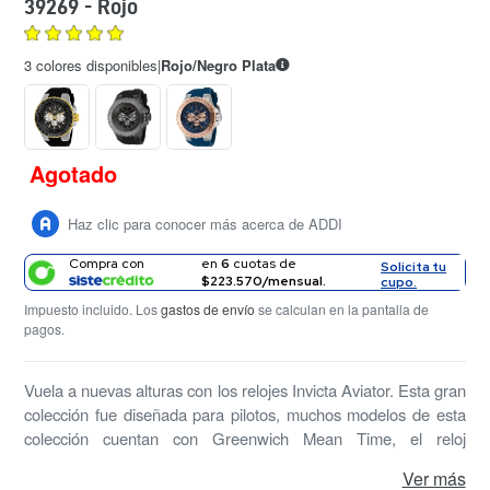
39269 - Rojo
3 colores disponibles
|
Rojo
/
Negro Plata
Agotado
Precio
habitual
Haz clic para conocer más acerca de ADDI
Compra con
en
6
cuotas de
Solicita tu
$223.570/mensual.
cupo.
Impuesto incluido. Los
gastos de envío
se calculan en la pantalla de
pagos.
Vuela a nuevas alturas con los relojes Invicta Aviator. Esta gran
colección fue diseñada para pilotos, muchos modelos de esta
colección cuentan con Greenwich Mean Time, el reloj
internacional de 24 horas utilizado por los pilotos de todo el
Ver más
mundo